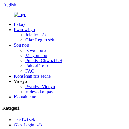
English
Lakay
Pwodwi yo
Jele fwi sèk
Glaz Legim sèk
Sou nou
Istwa nou an
Misyon nou
Poukisa Chwazi US
Faktori Tour
FAQ
Konsènan friz seche
Videyo
Pwodwi Videyo
Videyo konpayi
Kontakte nou
Kategori
Jele fwi sèk
Glaz Legim sèk