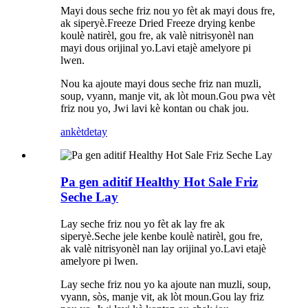
Mayi dous seche friz nou yo fèt ak mayi dous fre,
ak siperyè.Freeze Dried Freeze drying kenbe
koulè natirèl, gou fre, ak valè nitrisyonèl nan
mayi dous orijinal yo.Lavi etajè amelyore pi
lwen.
Nou ka ajoute mayi dous seche friz nan muzli,
soup, vyann, manje vit, ak lòt moun.Gou pwa vèt
friz nou yo, Jwi lavi kè kontan ou chak jou.
ankèt
detay
Pa gen aditif Healthy Hot Sale Friz
Seche Lay
Lay seche friz nou yo fèt ak lay fre ak
siperyè.Seche jele kenbe koulè natirèl, gou fre,
ak valè nitrisyonèl nan lay orijinal yo.Lavi etajè
amelyore pi lwen.
Lay seche friz nou yo ka ajoute nan muzli, soup,
vyann, sòs, manje vit, ak lòt moun.Gou lay friz