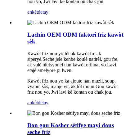
nou yo, Jwi lavi kè kontan ou chak jou.
ankèt
detay
Lachin OEM ODM faktori friz kawòt
sèk
Kawòt friz nou yo fèt ak kawòt fre ak
siperyè.Seche jele kenbe koulè natirèl, gou fre,
ak valè nitrisyonèl nan kawòt orijinal yo.Lavi
etajè amelyore pi lwen.
Kawòt friz nou yo ka ajoute nan muzli, soup,
vyann, sòs, manje vit, ak lòt moun.Gou kawòt
friz nou yo, Jwi lavi kè kontan ou chak jou.
ankèt
detay
Bon gou Kosher sètifye mayi dous
seche friz