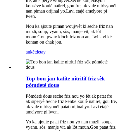
fre, ak siperyè wouj/vèt.Seche konjelasyon
konsève koulè natirèl, gou fre, ak valè nitrisyonèl
nan piman orijinal yo.Lavi etajè amelyore pi
lwen.
Nou ka ajoute piman wouj/vèt ki seche friz nan
muzli, soup, vyann, sòs, manje vit, ak lòt
moun.Gou pwav klòch friz nou an, Jwi lavi kè
kontan ou chak jou.
ankèt
detay
Top bon jan kalite nitritif friz sèk
pòmdetè dous
Pòmdetè dous seche friz nou yo fèt ak patat fre
ak siperyè.Seche friz kenbe koulè natirèl, gou fre,
ak valè nitrisyonèl patat orijinal yo.Lavi etajè
amelyore pi lwen.
Yo ka ajoute patat friz nou yo nan muzli, soup,
vyann, sòs, manje vit, ak lòt moun.Gou patat friz