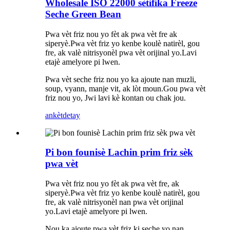
Wholesale ISO 22000 sètifika Freeze
Seche Green Bean
Pwa vèt friz nou yo fèt ak pwa vèt fre ak
siperyè.Pwa vèt friz yo kenbe koulè natirèl, gou
fre, ak valè nitrisyonèl pwa vèt orijinal yo.Lavi
etajè amelyore pi lwen.
Pwa vèt seche friz nou yo ka ajoute nan muzli,
soup, vyann, manje vit, ak lòt moun.Gou pwa vèt
friz nou yo, Jwi lavi kè kontan ou chak jou.
ankèt
detay
Pi bon founisè Lachin prim friz sèk
pwa vèt
Pwa vèt friz nou yo fèt ak pwa vèt fre, ak
siperyè.Pwa vèt friz yo kenbe koulè natirèl, gou
fre, ak valè nitrisyonèl nan pwa vèt orijinal
yo.Lavi etajè amelyore pi lwen.
Nou ka ajoute pwa vèt friz ki seche yo nan