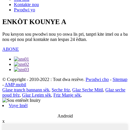
Kontakte nou
Pwodwi yo
ENKÒT KOUNYE A
Pou kesyon sou pwodwi nou yo oswa lis pri, tanpri kite imel ou a ba
nou epi nou pral kontakte nan lespas 24 èdtan.
ABONE
© Copyright - 2010-2022 : Tout dwa rezève.
Pwodwi cho
-
Sitemap
-
AMP mobil
Glase tranch bannann sèk
,
Seche friz
,
Glaz Seche Mitil
,
Glaz seche
poud frèz
,
Glaz Legim sèk
,
Friz Manje sèk
,
Voye Imèl
Android
x