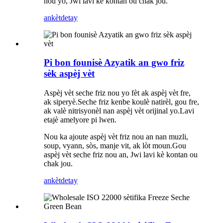
nou yo, Jwi lavi kè kontan ou chak jou.
ankèt
detay
Pi bon founisè Azyatik an gwo friz
sèk aspèj vèt
Aspèj vèt seche friz nou yo fèt ak aspèj vèt fre,
ak siperyè.Seche friz kenbe koulè natirèl, gou fre,
ak valè nitrisyonèl nan aspèj vèt orijinal yo.Lavi
etajè amelyore pi lwen.
Nou ka ajoute aspèj vèt friz nou an nan muzli,
soup, vyann, sòs, manje vit, ak lòt moun.Gou
aspèj vèt seche friz nou an, Jwi lavi kè kontan ou
chak jou.
ankèt
detay