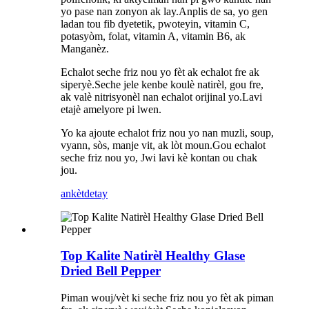
yo pase nan zonyon ak lay.Anplis de sa, yo gen
ladan tou fib dyetetik, pwoteyin, vitamin C,
potasyòm, folat, vitamin A, vitamin B6, ak
Manganèz.
Echalot seche friz nou yo fèt ak echalot fre ak
siperyè.Seche jele kenbe koulè natirèl, gou fre,
ak valè nitrisyonèl nan echalot orijinal yo.Lavi
etajè amelyore pi lwen.
Yo ka ajoute echalot friz nou yo nan muzli, soup,
vyann, sòs, manje vit, ak lòt moun.Gou echalot
seche friz nou yo, Jwi lavi kè kontan ou chak
jou.
ankèt
detay
Top Kalite Natirèl Healthy Glase
Dried Bell Pepper
Piman wouj/vèt ki seche friz nou yo fèt ak piman