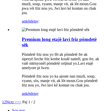
muzli, soup, vyann, manje vit, ak lòt moun.Gou
pwa vèt friz nou yo, Jwi lavi kè kontan ou chak
jou.
ankèt
detay
Premium long etajè lavi friz pòmdetè
sèk
Pòmdetè friz nou yo fèt ak pòmdetè fre ak
siperyè.Seche friz kenbe koulè natirèl, gou fre, ak
valè nitrisyonèl pòmdetè orijinal yo.Lavi etajè
amelyore pi lwen.
Pòmdetè friz nou yo ka ajoute nan muzli, soup,
vyann, sòs, manje vit, ak lòt moun.Gou pòmdetè
friz nou yo, Jwi lavi kè kontan ou chak jou.
ankèt
detay
1
2
Next >
>>
Paj 1 / 2
Sou nou