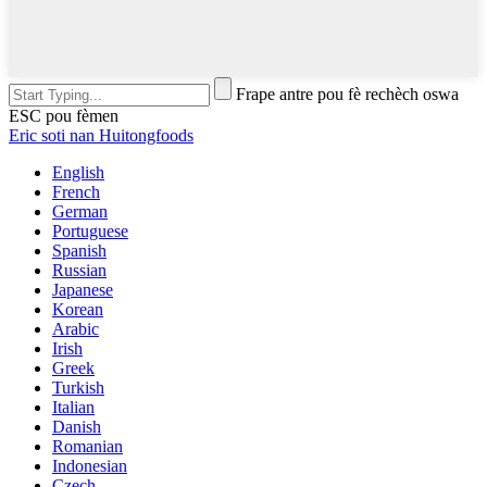
Frape antre pou fè rechèch oswa
ESC pou fèmen
Eric soti nan Huitongfoods
English
French
German
Portuguese
Spanish
Russian
Japanese
Korean
Arabic
Irish
Greek
Turkish
Italian
Danish
Romanian
Indonesian
Czech