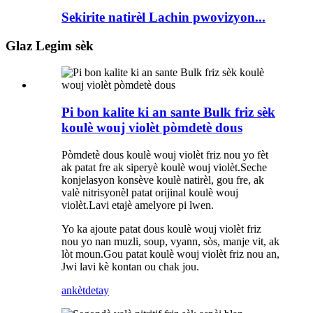
Sekirite natirèl Lachin pwovizyon...
Glaz Legim sèk
Pi bon kalite ki an sante Bulk friz sèk
koulè wouj violèt pòmdetè dous
Pòmdetè dous koulè wouj violèt friz nou yo fèt
ak patat fre ak siperyè koulè wouj violèt.Seche
konjelasyon konsève koulè natirèl, gou fre, ak
valè nitrisyonèl patat orijinal koulè wouj
violèt.Lavi etajè amelyore pi lwen.
Yo ka ajoute patat dous koulè wouj violèt friz
nou yo nan muzli, soup, vyann, sòs, manje vit, ak
lòt moun.Gou patat koulè wouj violèt friz nou an,
Jwi lavi kè kontan ou chak jou.
ankèt
detay