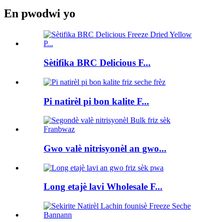
En pwodwi yo
Sètifika BRC Delicious F...
Pi natirèl pi bon kalite F...
Gwo valè nitrisyonèl an gwo...
Long etajè lavi Wholesale F...