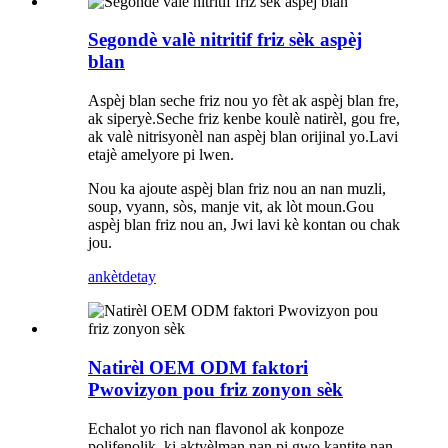
Segondè valè nitritif friz sèk aspèj
blan
Aspèj blan seche friz nou yo fèt ak aspèj blan fre,
ak siperyè.Seche friz kenbe koulè natirèl, gou fre,
ak valè nitrisyonèl nan aspèj blan orijinal yo.Lavi
etajè amelyore pi lwen.
Nou ka ajoute aspèj blan friz nou an nan muzli,
soup, vyann, sòs, manje vit, ak lòt moun.Gou
aspèj blan friz nou an, Jwi lavi kè kontan ou chak
jou.
ankèt
detay
Natirèl OEM ODM faktori
Pwovizyon pou friz zonyon sèk
Echalot yo rich nan flavonol ak konpoze
polifenolik, ki aktyèlman nan pi gwo kantite nan